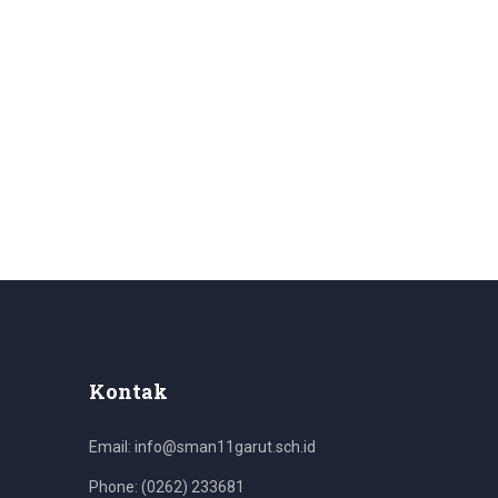
Kontak
Email: info@sman11garut.sch.id
Phone: (0262) 233681